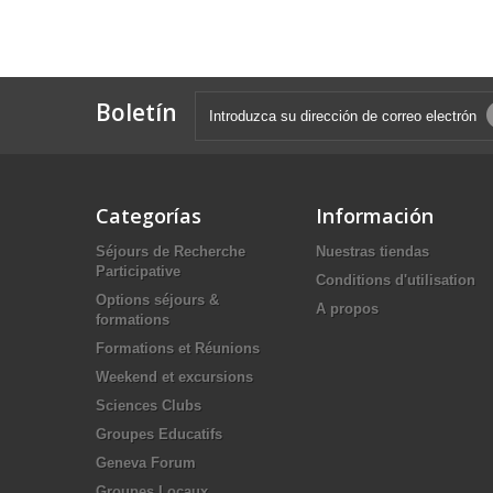
Boletín
Categorías
Información
Séjours de Recherche
Nuestras tiendas
Participative
Conditions d'utilisation
Options séjours &
A propos
formations
Formations et Réunions
Weekend et excursions
Sciences Clubs
Groupes Educatifs
Geneva Forum
Groupes Locaux