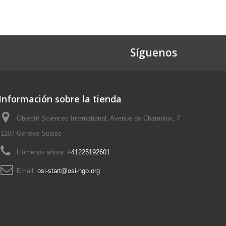
Síguenos
Información sobre la tienda
Objectif Sciences International, Avenue de Chamonix, 7
1207 Genève Suisse
Llámenos ahora:
+41225192601
Email:
osi-start@osi-ngo.org