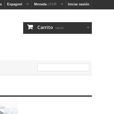
s
Espagnol
Moneda :
EUR
Iniciar sesión
Carrito
vacío