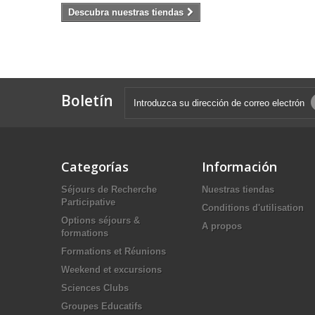
Descubra nuestras tiendas
Boletín
Categorías
Información
Séjours de Recherche
Nuestras tiendas
Participative
Conditions d'utilisation
Options séjours &
A propos
formations
Formations et Réunions
Weekend et excursions
Sciences Clubs
Groupes Educatifs