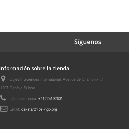
Síguenos
Información sobre la tienda
Objectif Sciences International, Avenue de Chamonix, 7
1207 Genève Suisse
Llámenos ahora:
+41225192601
Email:
osi-start@osi-ngo.org