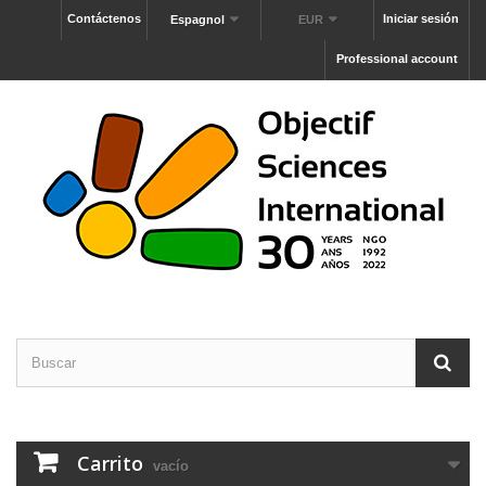
Contáctenos
Iniciar sesión
Espagnol
EUR
Professional account
Carrito
vacío