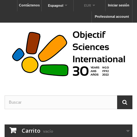
Contáctenos
Iniciar sesión
Espagnol
EUR
Professional account
Carrito
vacío