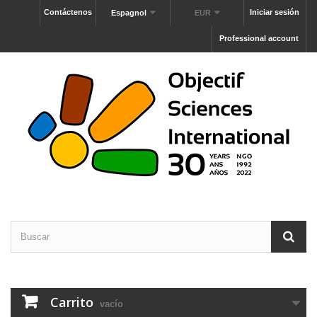
Contáctenos
Iniciar sesión
Espagnol
EUR
Professional account
Carrito
vacío