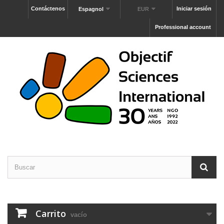
Contáctenos
Iniciar sesión
Espagnol
EUR
Professional account
Carrito
vacío