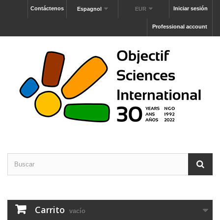
Contáctenos
Iniciar sesión
Espagnol
EUR
Professional account
Carrito
vacío