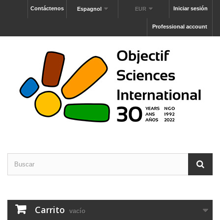
Contáctenos
Iniciar sesión
Espagnol
EUR
Professional account
Carrito
vacío