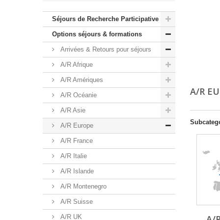
Séjours de Recherche Participative
Options séjours & formations
Arrivées & Retours pour séjours
A/R Afrique
A/R Amériques
A/R E
A/R Océanie
A/R Asie
Subcateg
A/R Europe
A/R France
A/R Italie
A/R Islande
A/R Montenegro
A/R Suisse
A/R UK
A/