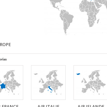
UROPE
orías
R FRANCE
A/R ITALIE
A/R ISLANDE