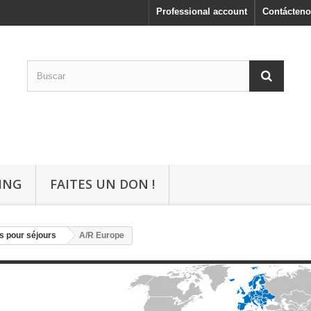
Professional account
Contácteno
ING
FAITES UN DON !
s pour séjours
A/R Europe