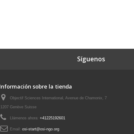
Síguenos
Información sobre la tienda
Objectif Sciences International, Avenue de Chamonix, 7
1207 Genève Suisse
Llámenos ahora:
+41225192601
Email:
osi-start@osi-ngo.org