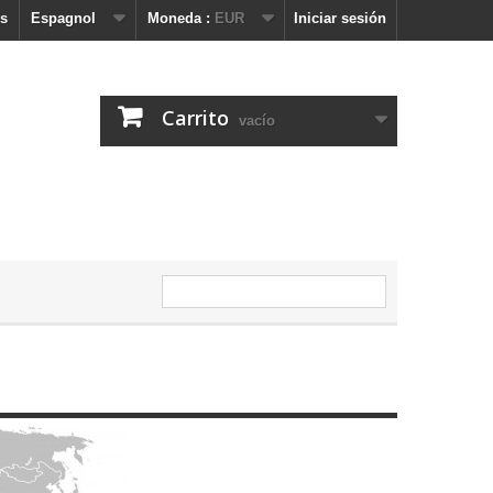
s
Espagnol
Moneda :
EUR
Iniciar sesión
Carrito
vacío