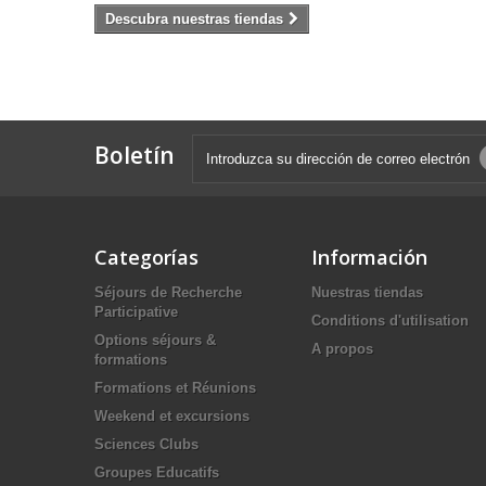
Descubra nuestras tiendas
Boletín
Categorías
Información
Séjours de Recherche
Nuestras tiendas
Participative
Conditions d'utilisation
Options séjours &
A propos
formations
Formations et Réunions
Weekend et excursions
Sciences Clubs
Groupes Educatifs