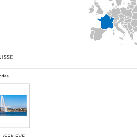
UISSE
orías
- GENEVE