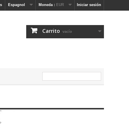
s
Espagnol
Moneda :
EUR
Iniciar sesión
Carrito
vacío