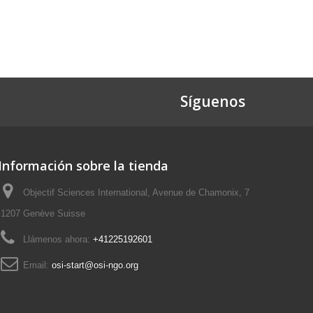
Síguenos
Información sobre la tienda
Objectif Sciences International, Avenue de Chamonix, 7
1207 Genève Suisse
Llámenos ahora:
+41225192601
Email:
osi-start@osi-ngo.org