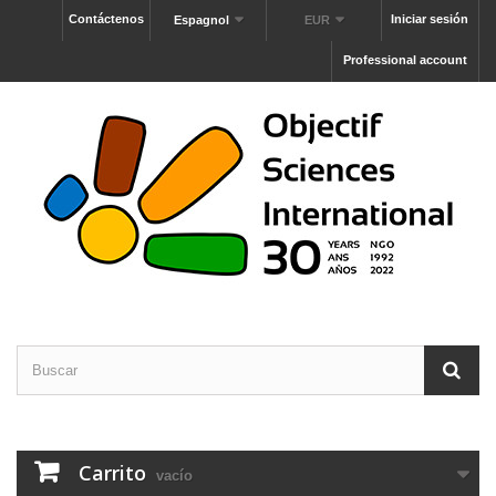
Contáctenos
Iniciar sesión
Espagnol
EUR
Professional account
Carrito
vacío