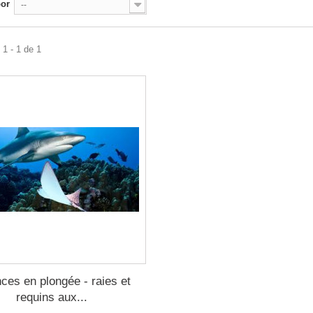
por
--
1 - 1 de 1
ces en plongée - raies et
requins aux...