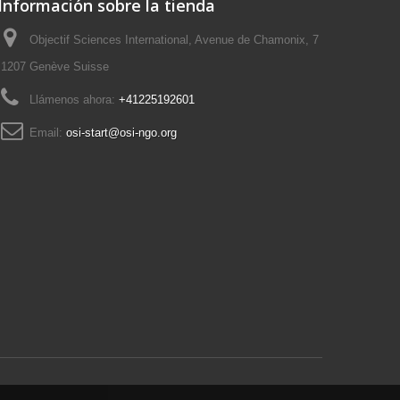
Información sobre la tienda
Objectif Sciences International, Avenue de Chamonix, 7
1207 Genève Suisse
Llámenos ahora:
+41225192601
Email:
osi-start@osi-ngo.org