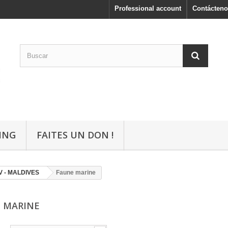
Professional account
Contácteno
ING
FAITES UN DON !
V - MALDIVES
Faune marine
 MARINE