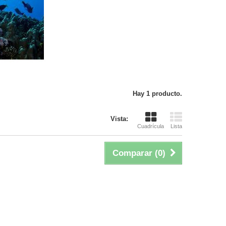
Hay 1 producto.
Vista:
Cuadrícula
Lista
Comparar (
0
)