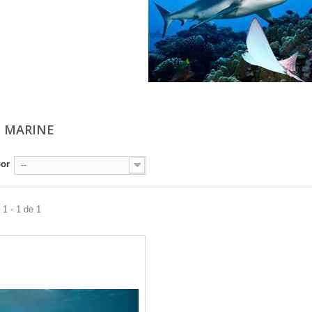
 MARINE
por
--
1 - 1 de 1