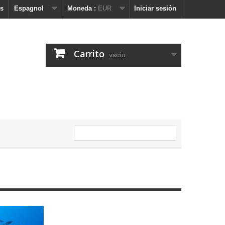
s
Espagnol
Moneda :
EUR
Iniciar sesión
Carrito
vacío