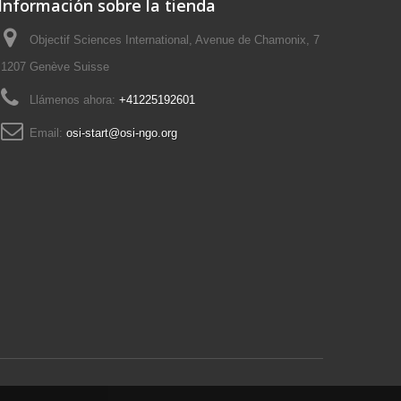
Información sobre la tienda
Objectif Sciences International, Avenue de Chamonix, 7
1207 Genève Suisse
Llámenos ahora:
+41225192601
Email:
osi-start@osi-ngo.org