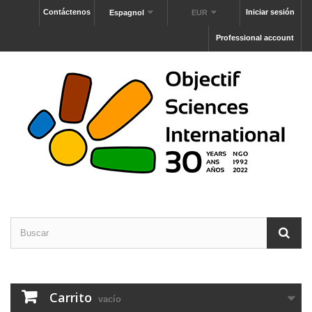
Contáctenos
Iniciar sesión
Espagnol
EUR
Professional account
Carrito
vacío