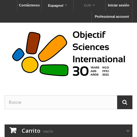
Contáctenos
Iniciar sesión
Espagnol
EUR
Professional account
Carrito
vacío