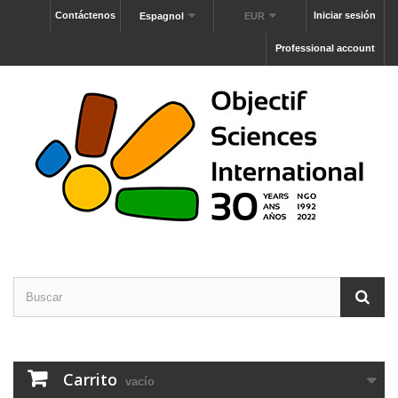
Contáctenos
Iniciar sesión
Espagnol
EUR
Professional account
Carrito
vacío