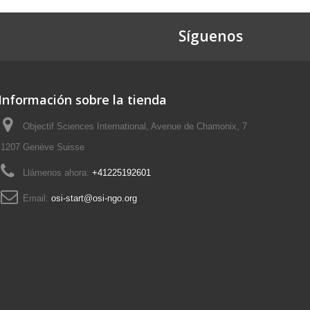
Síguenos
Información sobre la tienda
Objectif Sciences International, Avenue de Chamonix, 7
1207 Genève Suisse
Llámenos ahora:
+41225192601
Email:
osi-start@osi-ngo.org