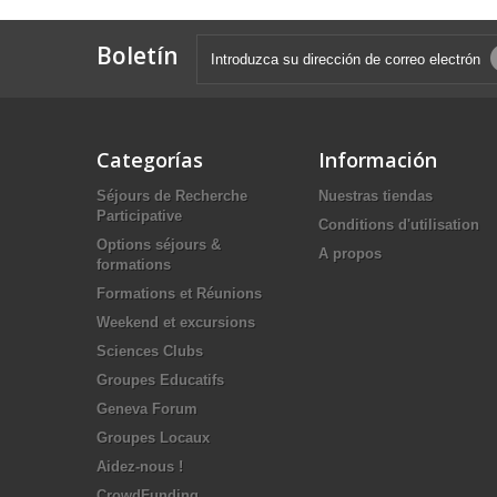
Boletín
Categorías
Información
Séjours de Recherche
Nuestras tiendas
Participative
Conditions d'utilisation
Options séjours &
A propos
formations
Formations et Réunions
Weekend et excursions
Sciences Clubs
Groupes Educatifs
Geneva Forum
Groupes Locaux
Aidez-nous !
CrowdFunding