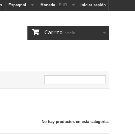
s
Espagnol
Moneda :
EUR
Iniciar sesión
Carrito
vacío
No hay productos en esta categoría.