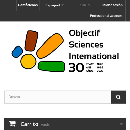
Contáctenos
Iniciar sesión
Espagnol
EUR
Professional account
Carrito
vacío