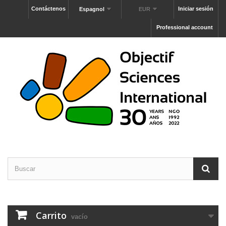
Contáctenos
Iniciar sesión
Espagnol
EUR
Professional account
Carrito
vacío