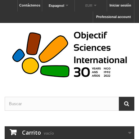
Contáctenos
Iniciar sesión
Espagnol
EUR
Professional account
Carrito
vacío