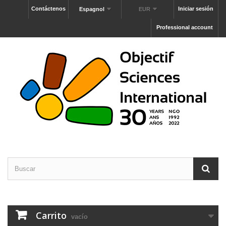
Contáctenos
Iniciar sesión
Espagnol
EUR
Professional account
Carrito
vacío