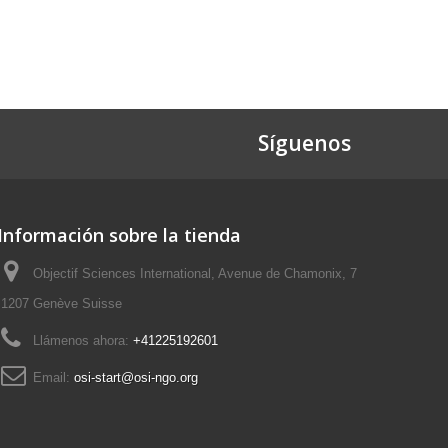
Síguenos
Información sobre la tienda
Objectif Sciences International, Avenue de Chamonix, 7
1207 Genève Suisse
Llámenos ahora:
+41225192601
Email:
osi-start@osi-ngo.org