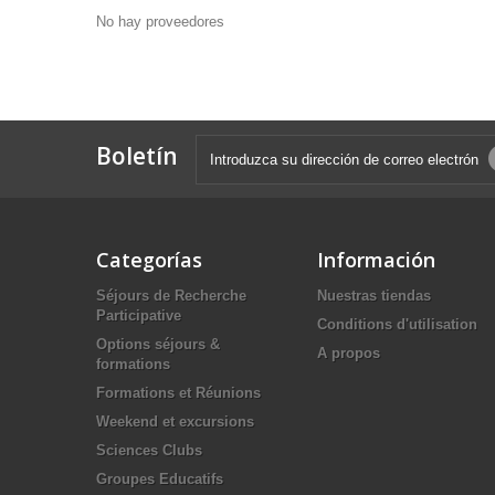
No hay proveedores
Boletín
Categorías
Información
Séjours de Recherche
Nuestras tiendas
Participative
Conditions d'utilisation
Options séjours &
A propos
formations
Formations et Réunions
Weekend et excursions
Sciences Clubs
Groupes Educatifs