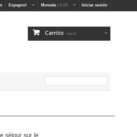
s
Espagnol
Moneda :
EUR
Iniciar sesión
Carrito
vacío
 séjour sur le