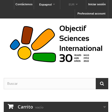
Contáctenos
Iniciar sesión
Espagnol
EUR
Professional account
Carrito
vacío