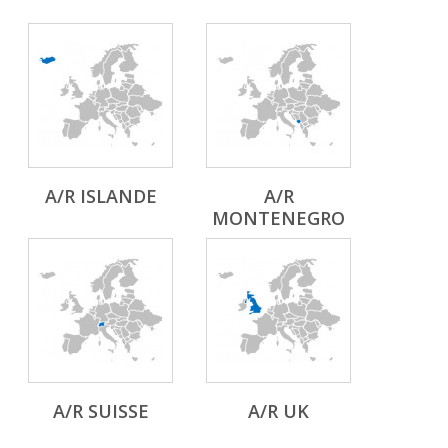
A/R ISLANDE
A/R
MONTENEGRO
A/R SUISSE
A/R UK