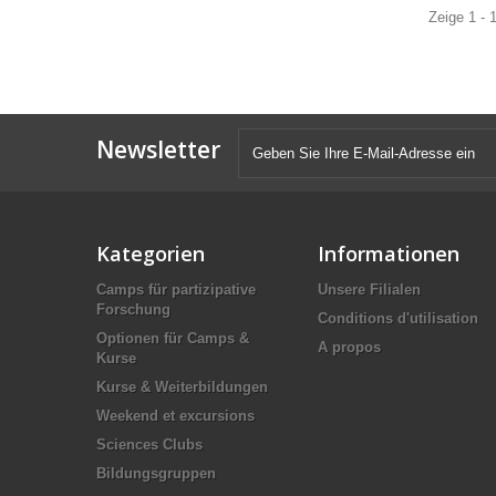
Zeige 1 - 
Newsletter
Kategorien
Informationen
Camps für partizipative
Unsere Filialen
Forschung
Conditions d'utilisation
Optionen für Camps &
A propos
Kurse
Kurse & Weiterbildungen
Weekend et excursions
Sciences Clubs
Bildungsgruppen