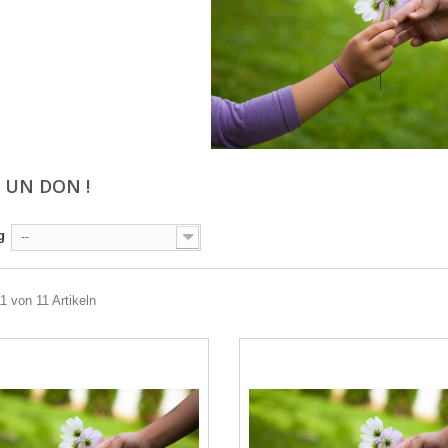
S UN DON !
g
--
11 von 11 Artikeln