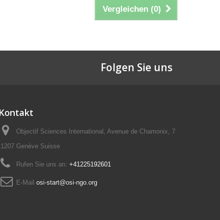
Vergleichen (
0
)
Folgen Sie uns
Kontakt
Objectif Sciences International, Avenue de Chamonix, 7
1207 Genève Suisse
Rufen Sie uns an:
+41225192601
E-Mail
osi-start@osi-ngo.org