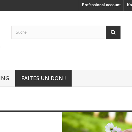
Professional account
Ko
ING
FAITES UN DON !