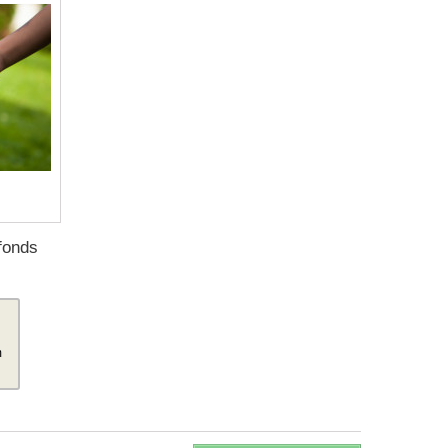
fonds
m