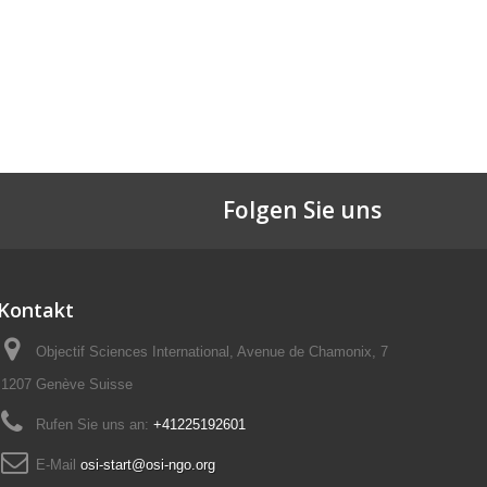
Folgen Sie uns
Kontakt
Objectif Sciences International, Avenue de Chamonix, 7
1207 Genève Suisse
Rufen Sie uns an:
+41225192601
E-Mail
osi-start@osi-ngo.org