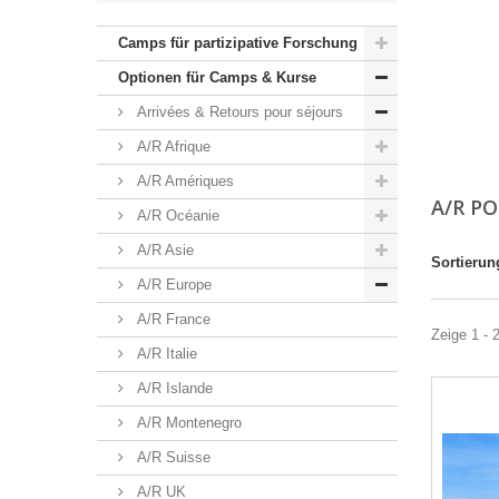
Camps für partizipative Forschung
Optionen für Camps & Kurse
Arrivées & Retours pour séjours
A/R Afrique
A/R Amériques
A/R P
A/R Océanie
A/R Asie
Sortierun
A/R Europe
A/R France
Zeige 1 - 
A/R Italie
A/R Islande
A/R Montenegro
A/R Suisse
A/R UK