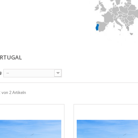
ORTUGAL
g
--
2 von 2 Artikeln