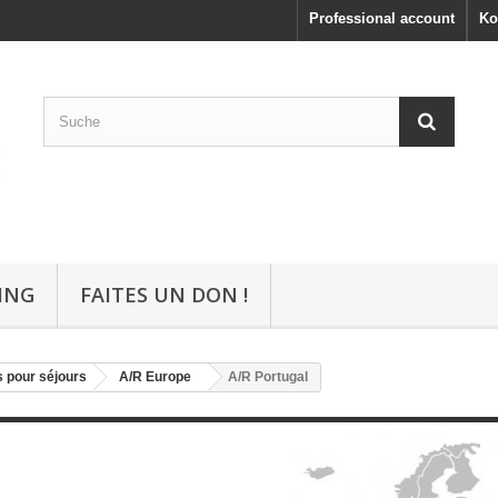
Professional account
Ko
ING
FAITES UN DON !
 pour séjours
A/R Europe
A/R Portugal