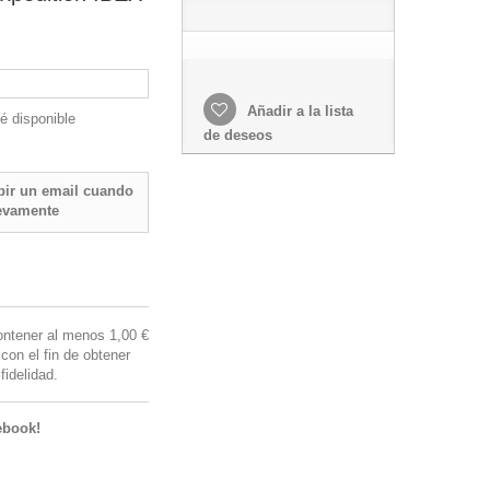
Añadir a la lista
é disponible
de deseos
ibir un email cuando
evamente
ntener al menos 1,00 €
con el fin de obtener
idelidad.
ebook!