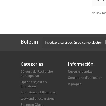
No hay re
Boletín
Categorías
Información
Séjours de Recherche
Nuestras tiendas
Participative
Conditions d'utilisation
Options séjours &
A propos
formations
Formations et Réunions
Weekend et excursions
Sciences Clubs