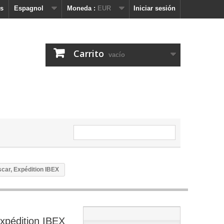
s
Espagnol
Moneda :
EUR
Iniciar sesión
Carrito
vacío
car, Expédition IBEX
xpédition IBEX