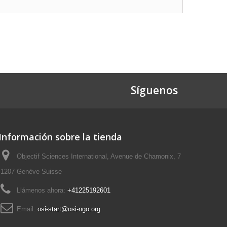
Síguenos
Información sobre la tienda
Objectif Sciences International, Avenue de Chamonix, 7
1207 Genève Suisse
Llámenos ahora:
+41225192601
Email:
osi-start@osi-ngo.org