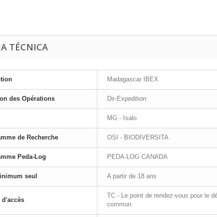
HA TÉCNICA
tion
Madagascar IBEX
ion des Opérations
Dir-Expedition
MG - Isalo
amme de Recherche
OSI - BIODIVERSITA
amme Peda-Log
PEDA-LOG CANADA
inimum seul
A partir de 18 ans
TC - Le point de rendez-vous pour le d
 d'accès
commun.