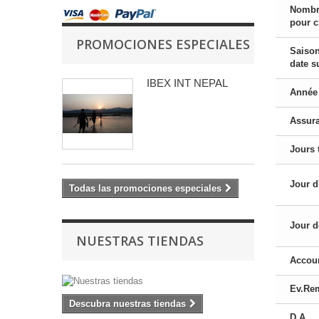
Nombr
pour c
PROMOCIONES ESPECIALES
Saison
date s
IBEX INT NEPAL
Année 
Assur
Jours 
Jour d
Todas las promociones especiales
Jour d
NUESTRAS TIENDAS
Accou
Ev.Re
Descubra nuestras tiendas
D.A.