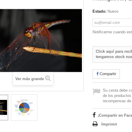
Estado:
Nuevo
Notificarme cuando est
Click aquí para rec
tengamos stock nu
Compartir
Ver más grande
Su cesta debe co
de los productos 
recompensas de f
¡Compartir en Fac
Imprimir