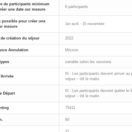
e de participants minimum
6 participants
réer une date sur mesure
 possible pour créer une
1er avril - 15 novembre
ur mesure
de création du séjour
2022
ance Annulation
Mission
types
variable selon les sessions
III - Les participants doivent arriver a
'Arrivée
séjour – tôt le matin.
III - Les participants devront quitter le
e Départ
séjour – tôt le matin.
nting
75411
m.
60
21