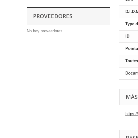
D.I.D.
PROVEEDORES
Type d
No hay proveedores
ID
Pointu
Toutes
Docume
MÁS
https:
RES