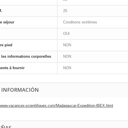
M.
25
e séjour
Conditions extrêmes
OUI
re pied
NON
 les informations corporelles
NON
nts à fournir
NON
 INFORMACIÓN
//www.vacances-scientifiques.com/Madagascar-Expedition-IBEX.html
EÑAS