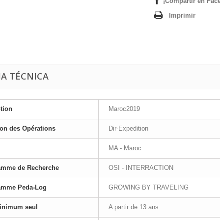
¡Compartir en Fac
Imprimir
HA TÉCNICA
tion
Maroc2019
ion des Opérations
Dir-Expedition
MA - Maroc
amme de Recherche
OSI - INTERRACTION
amme Peda-Log
GROWING BY TRAVELING
inimum seul
A partir de 13 ans