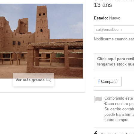
13 ans
Estado:
Nuevo
Notificarme cuando est
Click aquí para rec
tengamos stock nu
Ver más grande
Compartir
Comprando este 
€
con nuestro pro
Su carrito contab
puede transforma
futura compra.