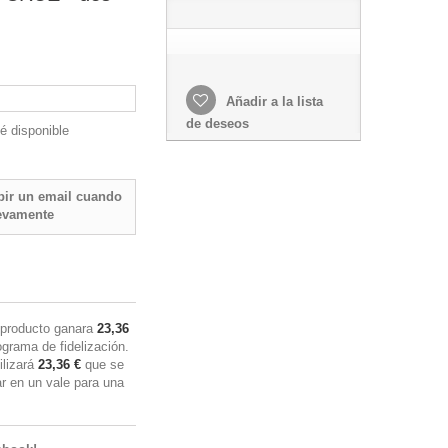
Añadir a la lista
de deseos
é disponible
ibir un email cuando
evamente
producto ganara
23,36
grama de fidelización.
ilizará
23,36 €
que se
r en un vale para una