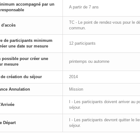
inimum accompagné par un
A partir de 7 ans
 responsable
TC - Le point de rendez-vous pour le d
 d'accès
commun.
e de participants minimum
12 participants
réer une date sur mesure
 possible pour créer une
printemps ou automne
ur mesure
de création du séjour
2014
ance Annulation
Mission
I - Les participants doivent arriver au
'Arrivée
séjour.
I - Les participants devront quitter le l
e Départ
séjour.