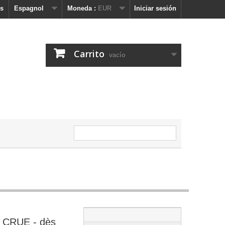
s
Espagnol
Moneda :
EUR
Iniciar sesión
Carrito
vacío
CRUE - dès