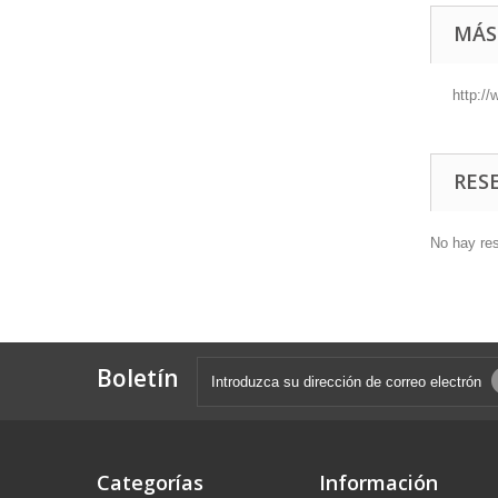
MÁS
http:/
RES
No hay re
Boletín
Categorías
Información