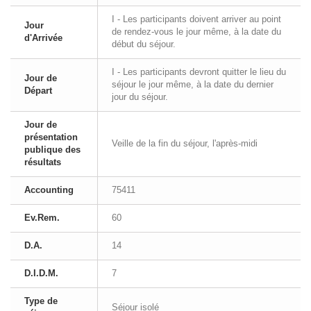
I - Les participants doivent arriver au point
Jour
de rendez-vous le jour même, à la date du
d'Arrivée
début du séjour.
I - Les participants devront quitter le lieu du
Jour de
séjour le jour même, à la date du dernier
Départ
jour du séjour.
Jour de
présentation
Veille de la fin du séjour, l'après-midi
publique des
résultats
Accounting
75411
Ev.Rem.
60
D.A.
14
D.I.D.M.
7
Type de
Séjour isolé