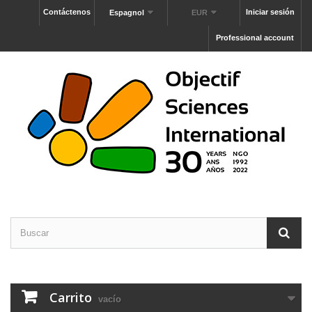
Contáctenos
Iniciar sesión
Espagnol
EUR
Professional account
Carrito
vacío