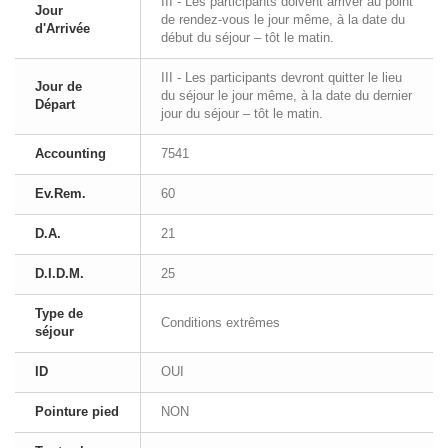
III - Les participants doivent arriver au point
Jour
de rendez-vous le jour même, à la date du
d'Arrivée
début du séjour – tôt le matin.
III - Les participants devront quitter le lieu
Jour de
du séjour le jour même, à la date du dernier
Départ
jour du séjour – tôt le matin.
Accounting
7541
Ev.Rem.
60
D.A.
21
D.I.D.M.
25
Type de
Conditions extrêmes
séjour
ID
OUI
Pointure pied
NON