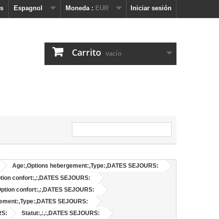
s
Espagnol
Moneda :
EUR
Iniciar sesión
Carrito
vacío
Age:,Options hebergement:,Type:,DATES SEJOURS:
ption confort:,:,DATES SEJOURS:
Option confort:,:,DATES SEJOURS:
gement:,Type:,DATES SEJOURS:
RS:
Statut:,:,:,DATES SEJOURS: