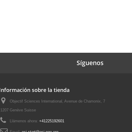
Síguenos
Información sobre la tienda
Objectif Sciences International, Avenue de Chamonix, 7
1207 Genève Suisse
Llámenos ahora:
+41225192601
Email:
osi-start@osi-ngo.org