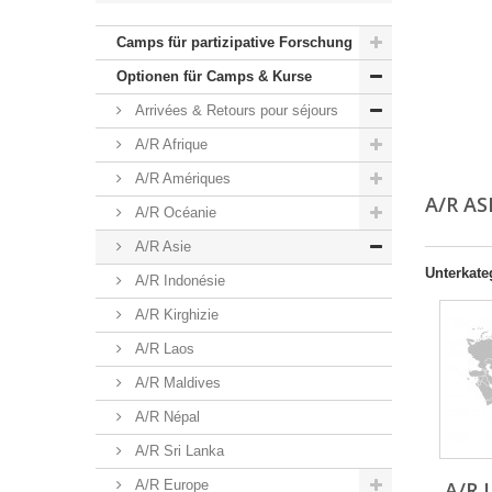
Camps für partizipative Forschung
Optionen für Camps & Kurse
Arrivées & Retours pour séjours
A/R Afrique
A/R Amériques
A/R AS
A/R Océanie
A/R Asie
Unterkate
A/R Indonésie
A/R Kirghizie
A/R Laos
A/R Maldives
A/R Népal
A/R Sri Lanka
A/R Europe
A/R 