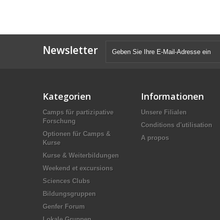
Newsletter
Kategorien
Informationen
Camps für partizipative
Unsere Filialen
Forschung
Conditions d'utilisation
Optionen für Camps &
A propos
Kurse
Kurse & Weiterbildungen
Weekend et excursions
Sciences Clubs
Bildungsgruppen
Genfer Forum
Lokale Gruppen