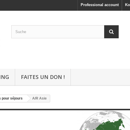
Professional account
Ko
ING
FAITES UN DON !
 pour séjours
A/R Asie