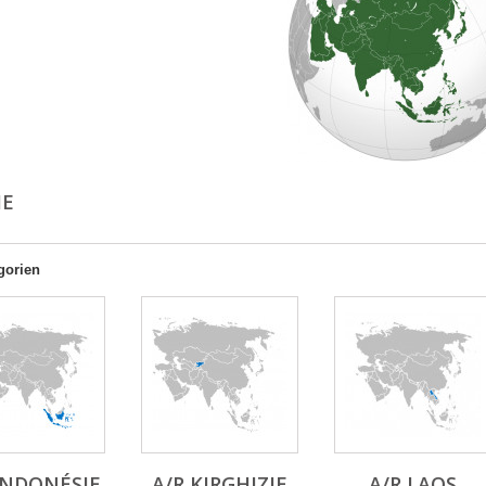
IE
gorien
INDONÉSIE
A/R KIRGHIZIE
A/R LAOS