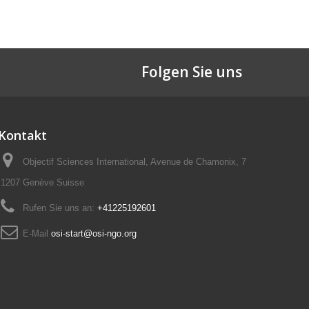
Folgen Sie uns
Kontakt
Objectif Sciences International, Avenue de Chamonix, 7
1207 Genève Suisse
Rufen Sie uns an:
+41225192601
E-Mail
osi-start@osi-ngo.org