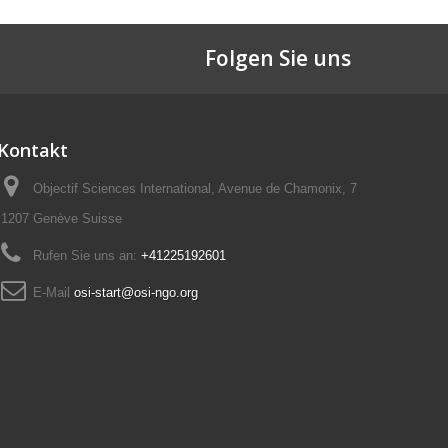
Folgen Sie uns
Kontakt
Objectif Sciences International, Avenue de Chamonix, 7
1207 Genève Suisse
Rufen Sie uns an:
+41225192601
E-Mail
osi-start@osi-ngo.org