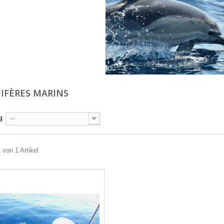
FÈRES MARINS
g
--
 von 1 Artikel