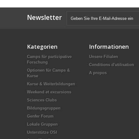
Newsletter
Kategorien
Informationen
Camps für partizipative
Unsere Filialen
Forschung
Conditions d'utilisation
Optionen für Camps &
A propos
Kurse
Kurse & Weiterbildungen
Weekend et excursions
Sciences Clubs
Bildungsgruppen
Genfer Forum
Lokale Gruppen
Unterstütze OSI