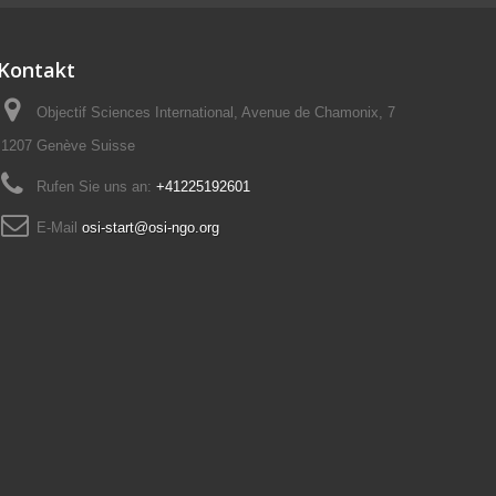
Kontakt
Objectif Sciences International, Avenue de Chamonix, 7
1207 Genève Suisse
Rufen Sie uns an:
+41225192601
E-Mail
osi-start@osi-ngo.org