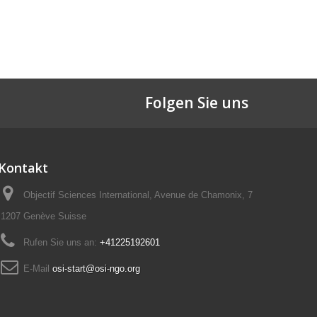
Folgen Sie uns
Kontakt
Objectif Sciences International, Avenue de Chamonix, 7
1207 Genève Suisse
Rufen Sie uns an:
+41225192601
E-Mail
osi-start@osi-ngo.org