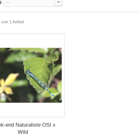
g
--
 von 1 Artikel
k-end Naturaliste OSI x
Wild