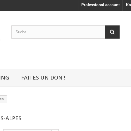
Professional account
Ko
ING
FAITES UN DON !
es
S-ALPES