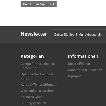
Hier finden Sie uns
Newsletter
Kategorien
Informationen
Camps für partizipative
Unsere Filialen
Forschung
Conditions d'utilisation
Optionen für Camps &
A propos
Kurse
Kurse & Weiterbildungen
Weekend et excursions
Sciences Clubs
Bildungsgruppen