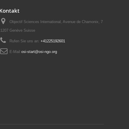
Kontakt
Objectif Sciences International, Avenue de Chamonix, 7
1207 Genève Suisse
Rufen Sie uns an:
+41225192601
E-Mail
osi-start@osi-ngo.org