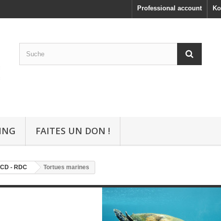
Professional account
Ko
ING
FAITES UN DON !
CD - RDC
Tortues marines