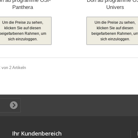
n au programme OSI-
Don au programme O
Panthera
Univers
Um die Preise zu sehen,
Um die Preise zu sehen,
klicken Sie auf diesen
klicken Sie auf diesen
beigefarbenen Rahmen, um
beigefarbenen Rahmen, u
sich einzuloggen.
sich einzuloggen.
2 von 2 Artikeln
Ihr Kundenbereich