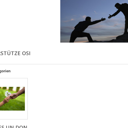
STÜTZE OSI
gorien
ES UN DON