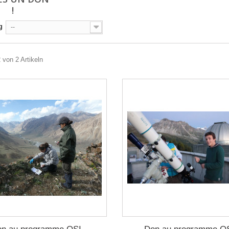
!
g
--
2 von 2 Artikeln