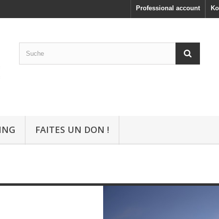
Professional account
Ko
ING
FAITES UN DON !