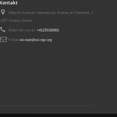
Kontakt
Objectif Sciences International, Avenue de Chamonix, 7
1207 Genève Suisse
Rufen Sie uns an:
+41225192601
E-Mail
osi-start@osi-ngo.org