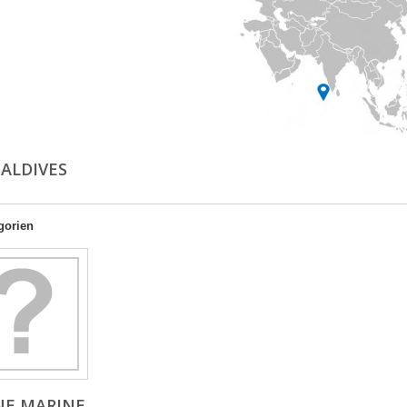
MALDIVES
gorien
NE MARINE