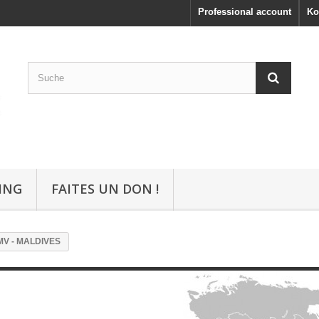
Professional account
Ko
ING
FAITES UN DON !
MV - MALDIVES