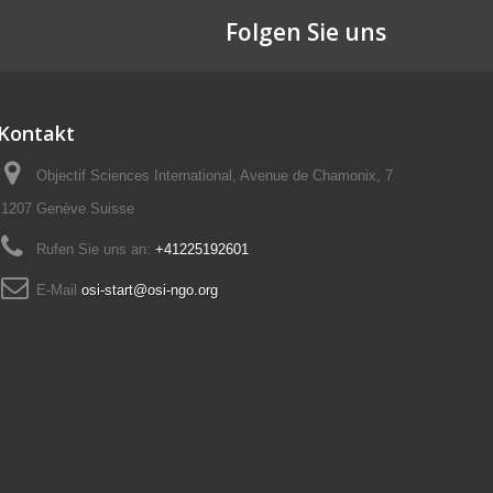
Folgen Sie uns
Kontakt
Objectif Sciences International, Avenue de Chamonix, 7
1207 Genève Suisse
Rufen Sie uns an:
+41225192601
E-Mail
osi-start@osi-ngo.org