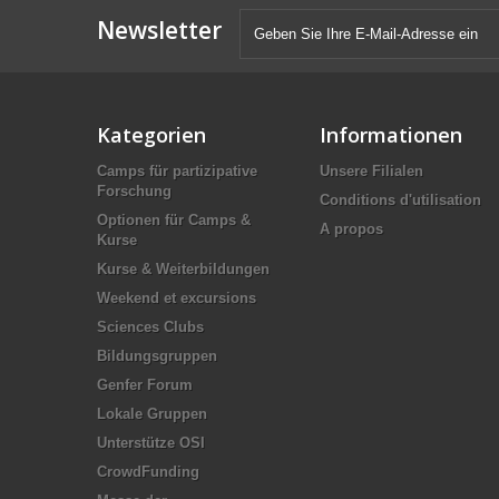
Newsletter
Kategorien
Informationen
Camps für partizipative
Unsere Filialen
Forschung
Conditions d'utilisation
Optionen für Camps &
A propos
Kurse
Kurse & Weiterbildungen
Weekend et excursions
Sciences Clubs
Bildungsgruppen
Genfer Forum
Lokale Gruppen
Unterstütze OSI
CrowdFunding