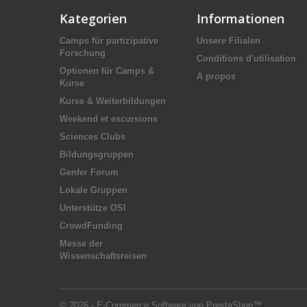
Kategorien
Informationen
Camps für partizipative
Unsere Filialen
Forschung
Conditions d'utilisation
Optionen für Camps &
A propos
Kurse
Kurse & Weiterbildungen
Weekend et excursions
Sciences Clubs
Bildungsgruppen
Genfer Forum
Lokale Gruppen
Unterstütze OSI
CrowdFunding
Messe der
Wissenschaftsreisen
© 2026 - E-Commerce Software von PrestaShop™