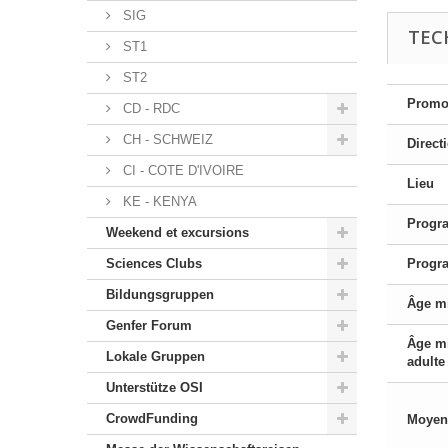
SIG
TEC
ST1
ST2
Promo
CD - RDC
CH - SCHWEIZ
Direct
CI - COTE D'IVOIRE
Lieu
KE - KENYA
Progr
Weekend et excursions
Sciences Clubs
Progr
Bildungsgruppen
Âge m
Genfer Forum
Âge m
Lokale Gruppen
adulte
Unterstütze OSI
CrowdFunding
Moyen