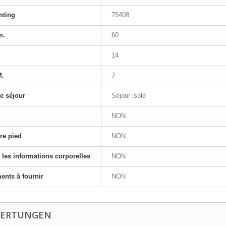
nting
75408
m.
60
14
M.
7
e séjour
Séjour isolé
NON
re pied
NON
 les informations corporelles
NON
nts à fournir
NON
ERTUNGEN