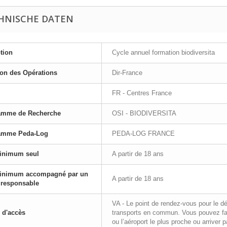
HNISCHE DATEN
tion
Cycle annuel formation biodiversita
ion des Opérations
Dir-France
FR - Centres France
amme de Recherche
OSI - BIODIVERSITA
amme Peda-Log
PEDA-LOG FRANCE
inimum seul
A partir de 18 ans
inimum accompagné par un
A partir de 18 ans
 responsable
VA - Le point de rendez-vous pour le d
 d'accès
transports en commun. Vous pouvez fai
ou l’aéroport le plus proche ou arriver