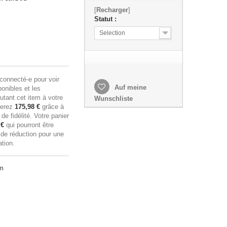
[
Recharger
]
Statut :
Selection
connecté-e pour voir
Auf meine
ponibles et les
utant cet item à votre
Wunschliste
nerez
175,98 €
grâce à
e fidélité. Votre panier
 €
qui pourront être
 de réduction pour une
tion.
en