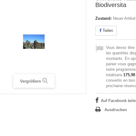
Biodiversita
Zustand:
Neuer Artikel
Teilen
Vous devez être 
les quantités dis
montants. En ajo
panier vous gag
notre programme d
totalisera
175,98
convertis en bon
Vergrößern
prochaine réserva
Auf Facebook teil
Ausdrucken