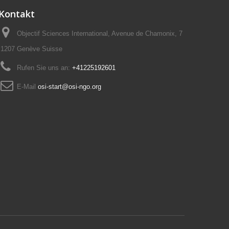
Kontakt
Objectif Sciences International, Avenue de Chamonix, 7
1207 Genève Suisse
Rufen Sie uns an:
+41225192601
E-Mail
osi-start@osi-ngo.org