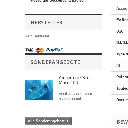
Messe der Wissenschaftsreisen
Accou
Ev.Re
HERSTELLER
D.A.
Kein Hersteller
D.I.D.
Type d
SONDERANGEBOTE
ID
Pointu
Archéologie Sous-
Marine FR
Toutes
Veuillez choisir votre
niveau actuel...
Docume
BEW
Alle Sonderangebote