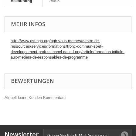
Accounting
75408
MEHR INFOS
http://www.osi-ngo.org/agir-vous-memes/centre-de-
ressources/services/formations/tronc-commun-st-et-
developpement-professionnel-dans-l-ong/article/formation-initiale-
aux-metiers-de-responsables-de-programme
BEWERTUNGEN
Aktuell keine Kunden-Kommentare
Newsletter