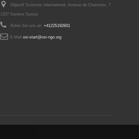
Objectif Sciences International, Avenue de Chamonix, 7
1207 Genève Suisse
Rufen Sie uns an:
+41225192601
E-Mail
osi-start@osi-ngo.org