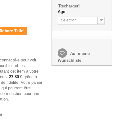
[
Recharger
]
Age :
Selection
ügbare Teile!
Auf meine
connecté-e pour voir
Wunschliste
ponibles et les
utant cet item à votre
nerez
23,80 €
grâce à
e fidélité. Votre panier
€
qui pourront être
 de réduction pour une
tion.
en