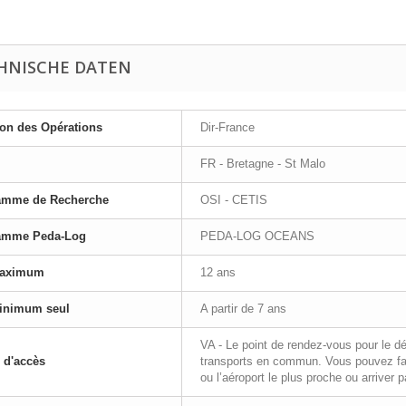
HNISCHE DATEN
ion des Opérations
Dir-France
FR - Bretagne - St Malo
amme de Recherche
OSI - CETIS
amme Peda-Log
PEDA-LOG OCEANS
aximum
12 ans
inimum seul
A partir de 7 ans
VA - Le point de rendez-vous pour le d
 d'accès
transports en commun. Vous pouvez fai
ou l’aéroport le plus proche ou arriver