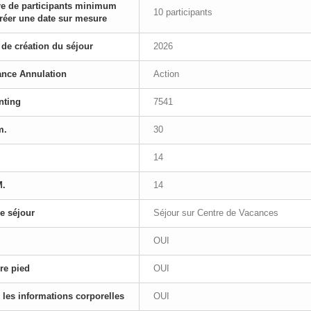
e de participants minimum
10 participants
réer une date sur mesure
de création du séjour
2026
ance Annulation
Action
nting
7541
m.
30
14
M.
14
e séjour
Séjour sur Centre de Vacances
OUI
re pied
OUI
 les informations corporelles
OUI